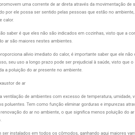
promovem uma corrente de ar direta através da movimentação de s
do por ele possa ser sentido pelas pessoas que estão no ambiente
 calor.
ão saber é que eles não são indicados em cozinhas, visto que a c
 do ar são maiores nestes ambientes.
roporciona alívio imediato do calor, é importante saber que ele não
so, seu uso a longo prazo pode ser prejudicial à saúde, visto que 
oda a poluição do ar presente no ambiente.
austor de ar
a a ventilação de ambientes com excesso de temperatura, umidade, 
os poluentes. Tem como função eliminar gorduras e impurezas atrav
renovação do ar no ambiente, o que significa menos poluição do a
.
 ser instalados em todos os cômodos, ganhando aqui maiores va