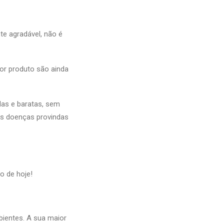
e agradável, não é
or produto são ainda
das e baratas, sem
as doenças provindas
o de hoje!
bientes. A sua maior