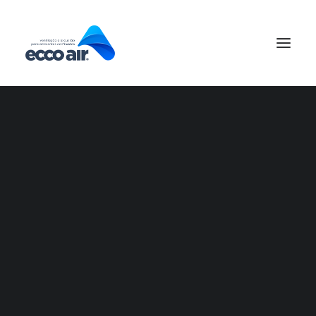
Equipamentos
Serviços
Projetos
29/04/2022
|
EM
GERAL
|
2 MINUTOS
O que é SESMT e qual
a importância?