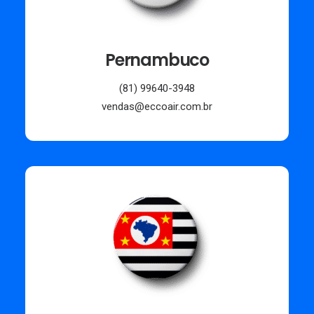
Pernambuco
(81) 99640-3948
vendas@eccoair.com.br