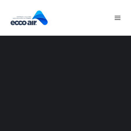
Equipamentos
Serviços
Projetos
11/11/2022
|
EM
GERAL
|
3 MINUTOS
Classificações e
Riscos em espaços
confinados